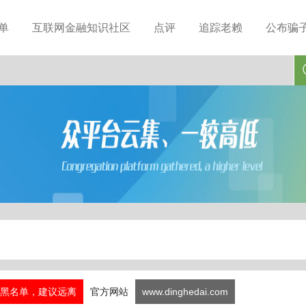
单
互联网金融知识社区
点评
追踪老赖
公布骗
黑名单，建议远离
官方网站
www.dinghedai.com