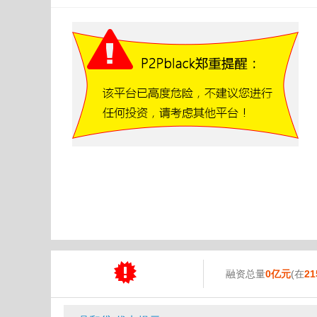
融资总量
0亿元
(在
21