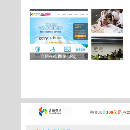
合拍在线 图库 (3张)
融资总量
106亿元
(在
2