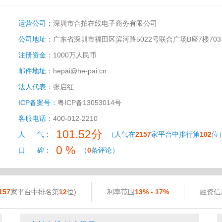
运营公司：
深圳市合拍在线电子商务有限公司
公司地址：
广东省深圳市福田区滨河路5022号联合广场B座7楼703
注册资金：
1000万人民币
邮件地址：
hepai@he-pai.cn
法人代表：
张启红
ICP备案号：
粤ICP备13053014号
客服电话：
400-012-2210
101.52分
人 气：
（人气在
2157
家平台中排行第
102
位
0 %
口 碑：
（
0
条评论）
157
家平台中排名第
12
位)
利率范围
13% - 17%
融资信