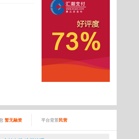
）
息
暂无融资
平台背景
民营