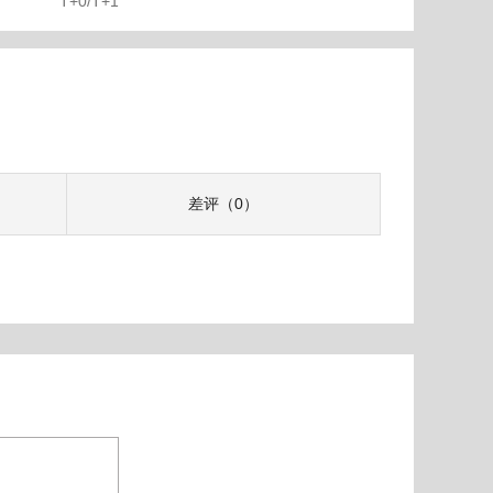
T+0/T+1
差评（0）