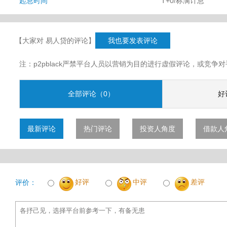
起息时间
T+0/标满计息
【大家对 易人贷的评论】
我也要发表评论
注：p2pblack严禁平台人员以营销为目的进行虚假评论，或竞
全部评论（0）
好
最新评论
热门评论
投资人角度
借款人
好评
中评
差评
评价：