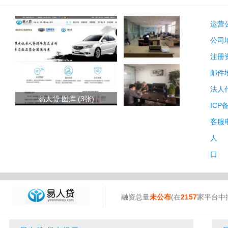
运营
公司
注册
邮件
法人
易人贷 图库 (3张)
ICP
客服
人 
口 
融资总量
未公布
(在
2157
家平台中