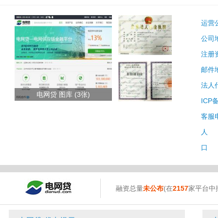
运营
公司
注册
邮件
法人
电网贷 图库 (3张)
ICP
客服
人 
口 
融资总量
未公布
(在
2157
家平台中