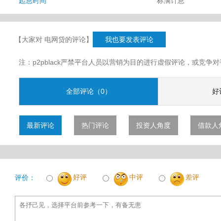
起息时间
标满计息
【大家对 电网贷的评论】
我也要发表评论
注：p2pblack严禁平台人员以营销为目的进行虚假评论，或竞
全部评论（0）
好
最新评论
热门评论
投资人角度
借款人
好评
中评
差评
评价：