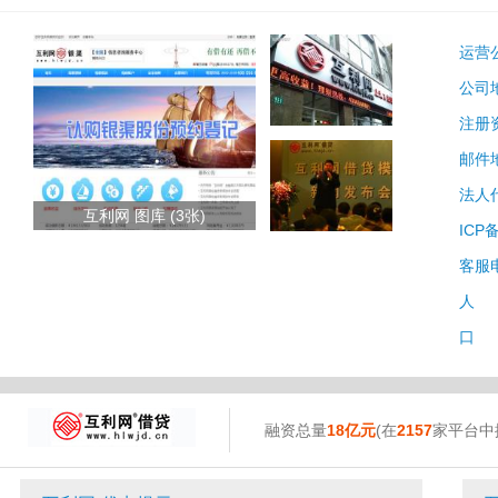
运营
公司
注册
邮件
法人
互利网 图库 (3张)
ICP
客服
人 
口 
融资总量
18亿元
(在
2157
家平台中