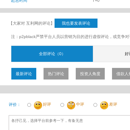
起息时间
T+0
【大家对 互利网的评论】
我也要发表评论
注：p2pblack严禁平台人员以营销为目的进行虚假评论，或竞
全部评论（0）
好
最新评论
热门评论
投资人角度
借款人
好评
中评
差评
评价：