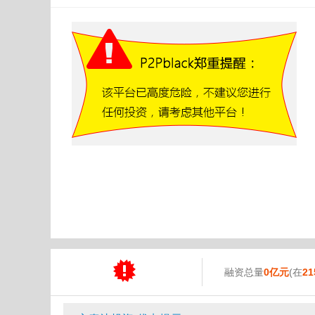
融资总量
0亿元
(在
21