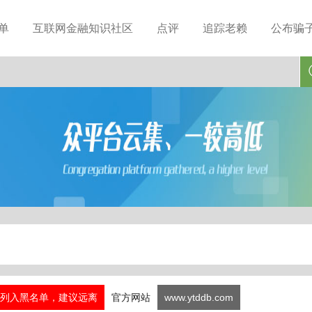
单
互联网金融知识社区
点评
追踪老赖
公布骗
列入黑名单，建议远离
官方网站
www.ytddb.com