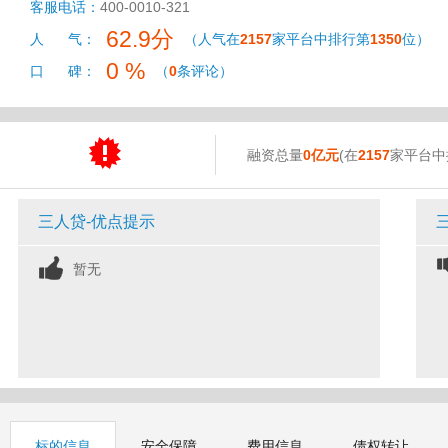
客服电话：
400-0010-321
62.9分
人 气：
（人气在
2157
家平台中排行第
1350
位）
0 %
口 碑：
（
0
条评论）
融资总量
0亿元
(在
2157
家平台中
三人贷-优点提示
暂无
标的信息
安全保障
费用信息
债权转让