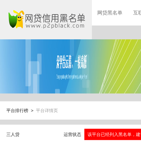
网贷黑名单
互
平台排行榜 >
平台详情页
三人贷
运营状态
该平台已经列入黑名单，建