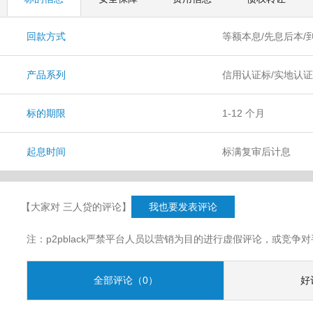
回款方式
等额本息/先息后本/
产品系列
信用认证标/实地认
标的期限
1-12 个月
起息时间
标满复审后计息
【大家对 三人贷的评论】
我也要发表评论
注：p2pblack严禁平台人员以营销为目的进行虚假评论，或竞
全部评论（0）
好