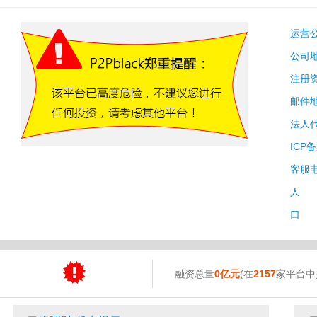
运营
公司
注册
邮件
法人
ICP
客服
人 
口 
融资总量
0亿元
(在
2157
家平台中