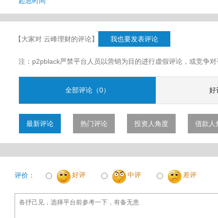
起息时间
【大家对 云峰理财的评论】
我也要发表评论
注：p2pblack严禁平台人员以营销为目的进行虚假评论，或竞
全部评论（0）
好
最新评论
热门评论
投资人角度
借款人
好评
中评
差评
评价：