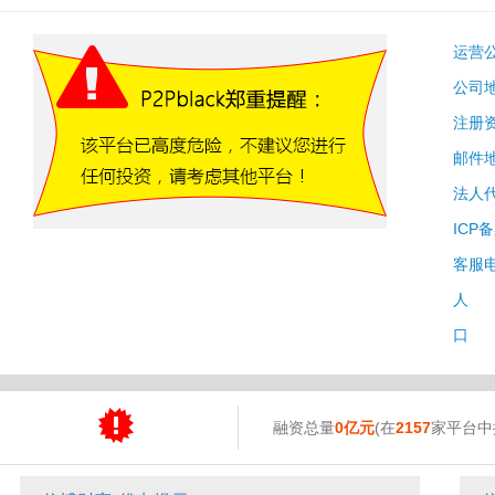
运营
公司
注册
邮件
法人
ICP
客服
人 
口 
融资总量
0亿元
(在
2157
家平台中