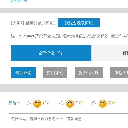
起息时间
【大家对 信博财富的评论】
我也要发表评论
注：p2pblack严禁平台人员以营销为目的进行虚假评论，或竞
全部评论（0）
好
最新评论
热门评论
投资人角度
借款人
好评
中评
差评
评价：