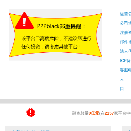
运营
公司
注册
邮件
法人
ICP
客服
人 
口 
融资总量
0亿元
(在
2157
家平台中