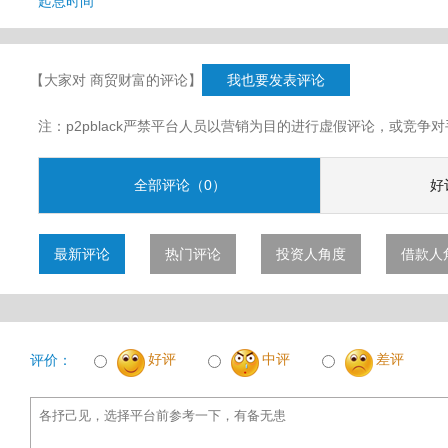
起息时间
【大家对 商贸财富的评论】
我也要发表评论
注：p2pblack严禁平台人员以营销为目的进行虚假评论，或竞
全部评论（0）
好
最新评论
热门评论
投资人角度
借款人
好评
中评
差评
评价：