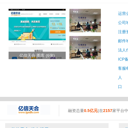
运营
公司
注册
邮件
法人
亿信天合 图库 (6张)
ICP
客服
人 
口 
融资总量
0.5亿元
(在
2157
家平台