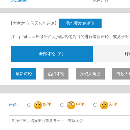
起息时间
满标计息
【大家对 亿信天合的评论】
我也要发表评论
注：p2pblack严禁平台人员以营销为目的进行虚假评论，或竞
全部评论（0）
好
最新评论
热门评论
投资人角度
借款人
好评
中评
差评
评价：