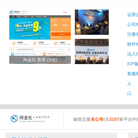
运营
公司
注册
邮件
法人
网金社 图库 (3张)
ICP
客服
人 
口 
融资总量
未公布
(在
2157
家平台中