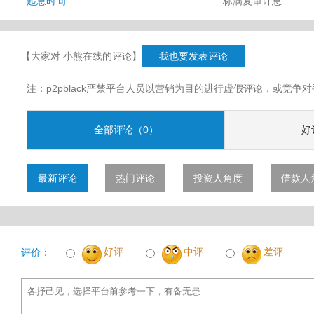
起息时间
标满复审计息
【大家对 小熊在线的评论】
我也要发表评论
注：p2pblack严禁平台人员以营销为目的进行虚假评论，或竞
全部评论（0）
好
最新评论
热门评论
投资人角度
借款人
好评
中评
差评
评价：