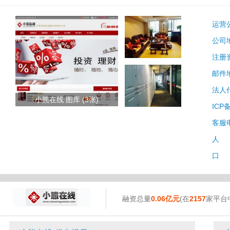
运营
公司
注册
邮件
法人
小熊在线 图库 (3张)
ICP
客服
人 
口 
融资总量
0.06亿元
(在
2157
家平台