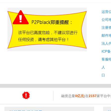
运营
公司
注册
邮件
法人
ICP
客服
人 
口 
融资总量
0亿元
(在
2157
家平台中