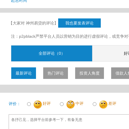
起息时间
【大家对 神州易贷的评论】
我也要发表评论
注：p2pblack严禁平台人员以营销为目的进行虚假评论，或竞
全部评论（0）
好
最新评论
热门评论
投资人角度
借款人
好评
中评
差评
评价：