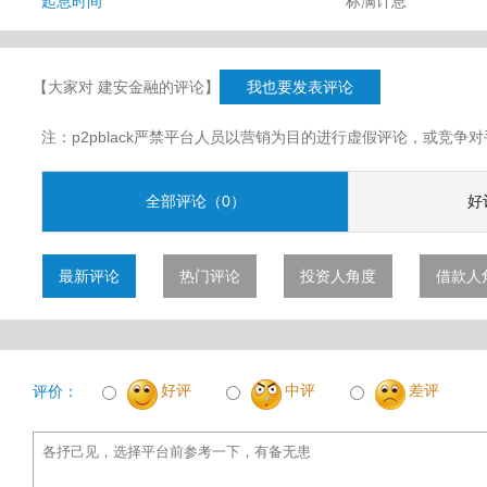
起息时间
标满计息
【大家对 建安金融的评论】
我也要发表评论
注：p2pblack严禁平台人员以营销为目的进行虚假评论，或竞
全部评论（0）
好
最新评论
热门评论
投资人角度
借款人
好评
中评
差评
评价：