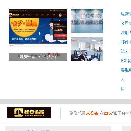
运营
公司
注册
邮件
法人
建安金融 图库 (3张)
ICP
客服
人 
口 
融资总量
未公布
(在
2157
家平台中