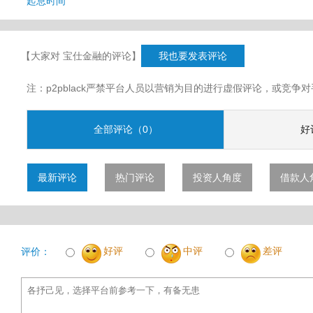
起息时间
【大家对 宝仕金融的评论】
我也要发表评论
注：p2pblack严禁平台人员以营销为目的进行虚假评论，或竞
全部评论（0）
好
最新评论
热门评论
投资人角度
借款人
好评
中评
差评
评价：