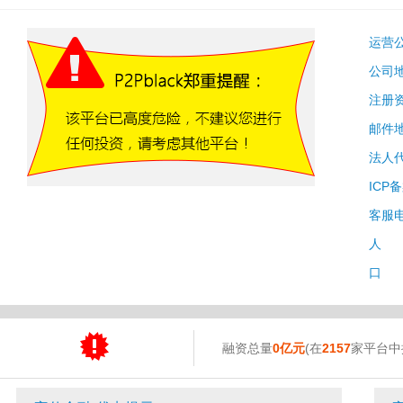
运营
公司
注册
邮件
法人
ICP
客服
人 
口 
融资总量
0亿元
(在
2157
家平台中