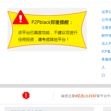
运营
公司
注册
邮件
法人
ICP
客服
人 
口 
融资总量
0亿元
(在
2157
家平台中