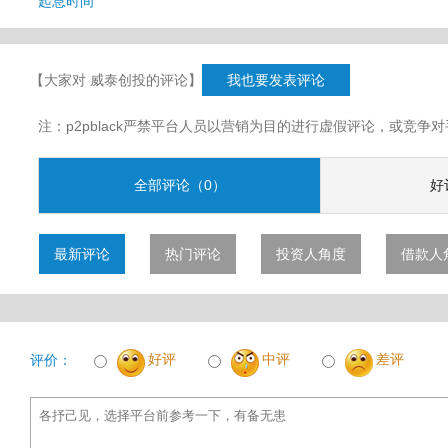
起息时间
【大家对 威泰创投的评论】
我也要发表评论
注：p2pblack严禁平台人员以营销为目的进行虚假评论，或竞
全部评论（0）
好
最新评论
热门评论
投资人角度
借款人
好评
中评
差评
评价：