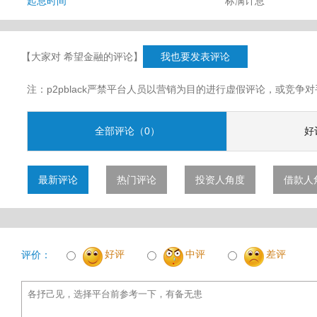
起息时间
标满计息
【大家对 希望金融的评论】
我也要发表评论
注：p2pblack严禁平台人员以营销为目的进行虚假评论，或竞
全部评论（0）
好
最新评论
热门评论
投资人角度
借款人
好评
中评
差评
评价：