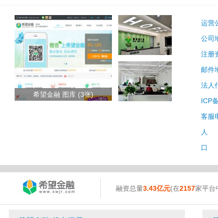
运营
公司
注册
邮件
法人
希望金融 图库 (3张)
ICP
客服
人 
口 
融资总量
3.43亿元
(在
2157
家平台