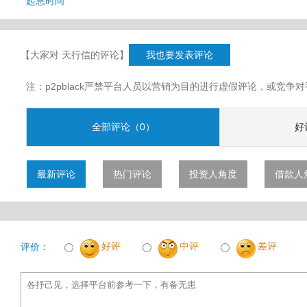
起息时间
【大家对 天行信的评论】
我也要发表评论
注：p2pblack严禁平台人员以营销为目的进行虚假评论，或竞
全部评论（0）
好
最新评论
热门评论
投资人角度
借款人
好评
中评
差评
评价：