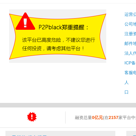
运营
公司
注册
邮件
法人
ICP
客服
人 
口 
融资总量
0亿元
(在
2157
家平台中