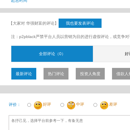
起息时间
【大家对 华强财富的评论】
我也要发表评论
注：p2pblack严禁平台人员以营销为目的进行虚假评论，或竞
全部评论（0）
好
最新评论
热门评论
投资人角度
借款人
好评
中评
差评
评价：