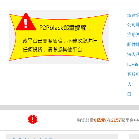
运营
公司
注册
邮件
法人
ICP
客服
人 
口 
融资总量
0亿元
(在
2157
家平台中