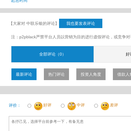
起息时间
【大家对 中联乐银的评论】
我也要发表评论
注：p2pblack严禁平台人员以营销为目的进行虚假评论，或竞
全部评论（0）
好
最新评论
热门评论
投资人角度
借款人
好评
中评
差评
评价：