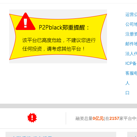
运营
公司
注册
邮件
法人
ICP
客服
人 
口 
融资总量
0亿元
(在
2157
家平台中