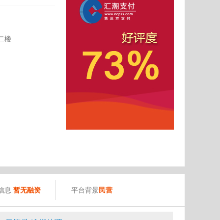
二楼
）
信息
暂无融资
平台背景
民营