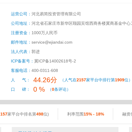
运营公司：
河北易简投资管理有限公司
公司地址：
河北省石家庄市新华区颐园宾馆西商务楼冀商基金中心
注册资金：
1000万人民币
邮件地址：
service@ejiandai.com
法人代表：
郭进
ICP备案号：
冀ICP备14002618号-2
客服电话：
400-0311-608
44.26分
人 气：
（人气在
2157
家平台中排行第
1909
位
0 %
口 碑：
（
0
条评论）
2157
家平台中排名第
498
位)
利率范围
15% - 18%
融资