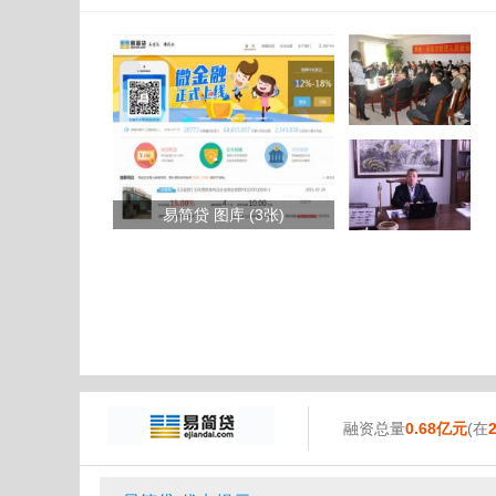
易简贷 图库 (3张)
融资总量
0.68亿元
(在