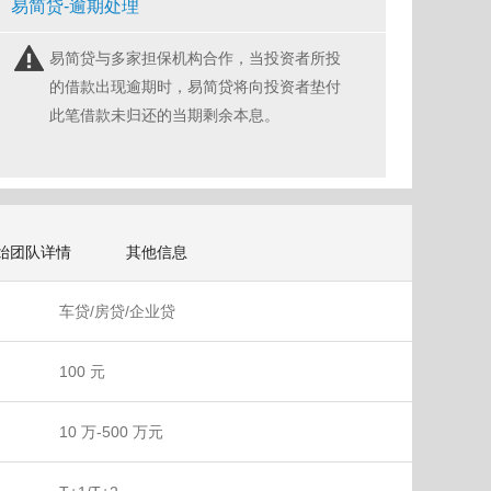
易简贷-逾期处理
易简贷与多家担保机构合作，当投资者所投
的借款出现逾期时，易简贷将向投资者垫付
此笔借款未归还的当期剩余本息。
始团队详情
其他信息
车贷/房贷/企业贷
100 元
10 万-500 万元