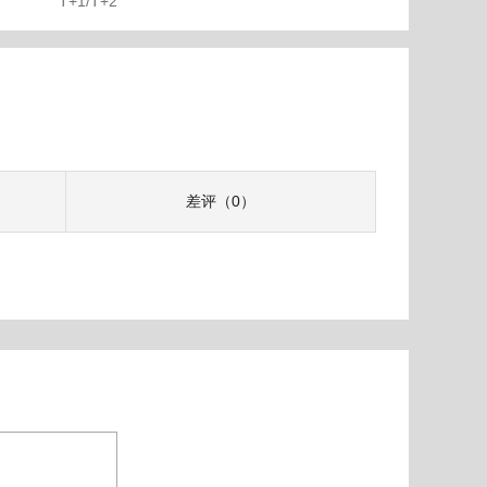
T+1/T+2
差评（0）