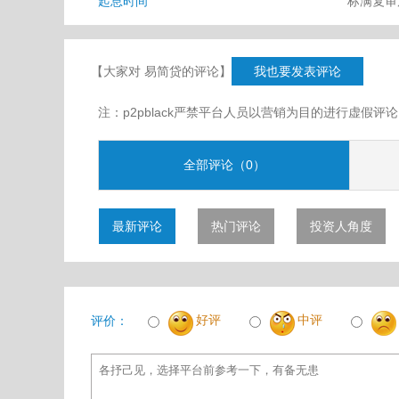
起息时间
标满复
【大家对 易简贷的评论】
我也要发表评论
注：p2pblack严禁平台人员以营销为目的进行虚
全部评论（0）
最新评论
热门评论
投资人角度
好评
中评
评价：