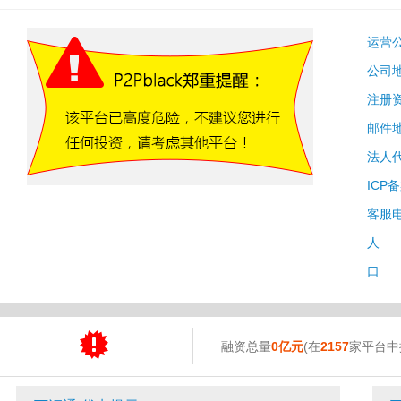
运营
公司
注册
邮件
法人
ICP
客服
人 
口 
融资总量
0亿元
(在
2157
家平台中