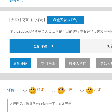
起息时间
【大家对 万汇通的评论】
我也要发表评论
注：p2pblack严禁平台人员以营销为目的进行虚假评论，或竞
全部评论（0）
好
最新评论
热门评论
投资人角度
借款人
好评
中评
差评
评价：