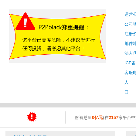
运营
公司
注册
邮件
法人
ICP
客服
人 
口 
融资总量
0亿元
(在
2157
家平台中