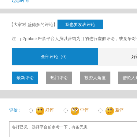
起息时间
【大家对 盛德多的评论】
我也要发表评论
注：p2pblack严禁平台人员以营销为目的进行虚假评论，或竞
全部评论（0）
好
最新评论
热门评论
投资人角度
借款人
好评
中评
差评
评价：