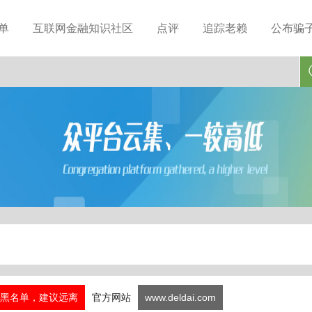
单
互联网金融知识社区
点评
追踪老赖
公布骗
黑名单，建议远离
官方网站
www.deldai.com