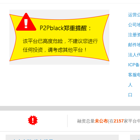
运营
公司
注册
邮件
法人
ICP
客服
人 
口 
融资总量
未公布
(在
2157
家平台