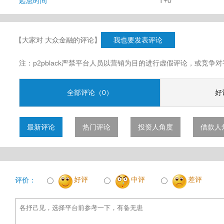
起息时间
T+0
【大家对 大众金融的评论】
我也要发表评论
注：p2pblack严禁平台人员以营销为目的进行虚假评论，或竞
全部评论（0）
好
最新评论
热门评论
投资人角度
借款人
好评
中评
差评
评价：