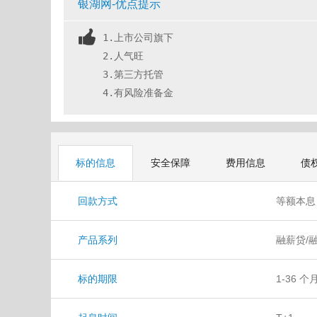
银湖网-优点提示
1.上市公司旗下
2.人气旺
3.第三方托管
4.有风险准备金
标的信息
安全保障
费用信息
债
回款方式
等额本
产品系列
融薪贷/
标的期限
1-36 个