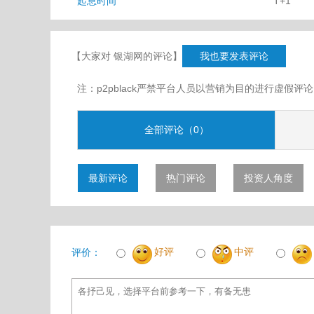
起息时间
T+1
【大家对 银湖网的评论】
我也要发表评论
注：p2pblack严禁平台人员以营销为目的进行虚
全部评论（0）
最新评论
热门评论
投资人角度
好评
中评
评价：