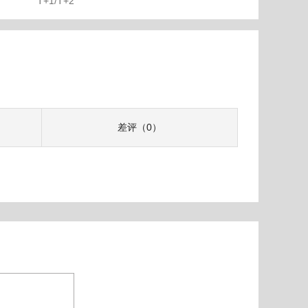
T+1/T+2
差评（0）