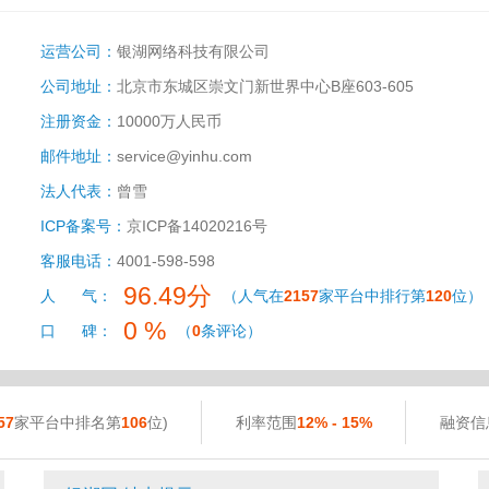
运营公司：
银湖网络科技有限公司
公司地址：
北京市东城区崇文门新世界中心B座603-605
注册资金：
10000万人民币
邮件地址：
service@yinhu.com
法人代表：
曾雪
ICP备案号：
京ICP备14020216号
客服电话：
4001-598-598
96.49分
人 气：
（人气在
2157
家平台中排行第
120
位）
0 %
口 碑：
（
0
条评论）
57
家平台中排名第
106
位)
利率范围
12% - 15%
融资信