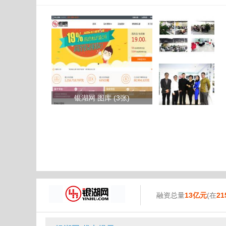
银湖网 图库 (3张)
融资总量
13亿元
(在
21