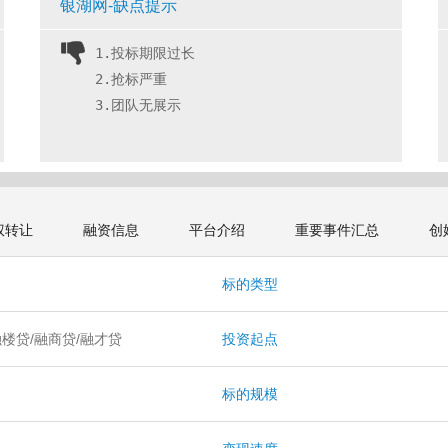
银湖网-缺点提示
1.投标期限过长
2.抢标严重
3.团队无展示 
权转让
融资信息
平台介绍
重要事件汇总
创
息
标的类型
融楼贷/融商贷/融才贷
投资起点
月
标的规模