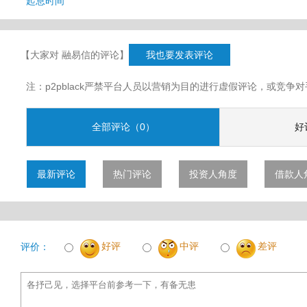
起息时间
【大家对 融易信的评论】
我也要发表评论
注：p2pblack严禁平台人员以营销为目的进行虚假评论，或竞
全部评论（0）
好
最新评论
热门评论
投资人角度
借款人
好评
中评
差评
评价：