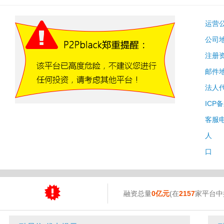
运营
公司
注册
邮件
法人
ICP
客服
人 
口 
融资总量
0亿元
(在
2157
家平台中