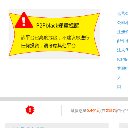
运营
公司
注册
邮件
法人
ICP
客服
人 
口 
融资总量
0.4亿元
(在
2157
家平台