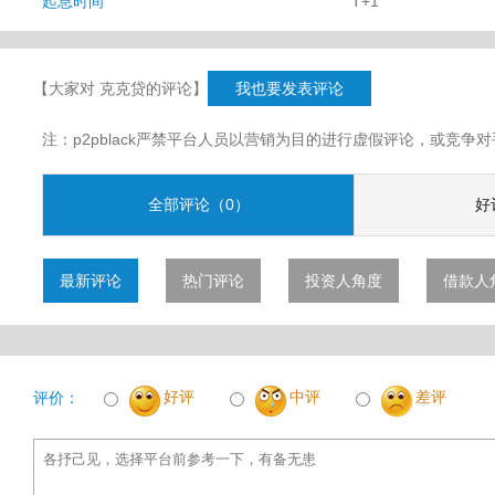
起息时间
T+1
【大家对 克克贷的评论】
我也要发表评论
注：p2pblack严禁平台人员以营销为目的进行虚假评论，或竞
全部评论（0）
好
最新评论
热门评论
投资人角度
借款人
好评
中评
差评
评价：