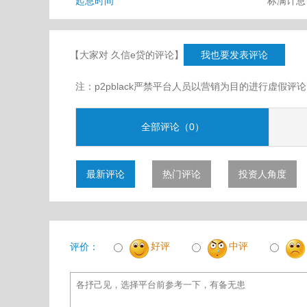
起息时间
标满计
【大家对 久信e贷的评论】
我也要发表评论
注：p2pblack严禁平台人员以营销为目的进行虚
全部评论（0）
最新评论
热门评论
投资人角度
好评
中评
评价：