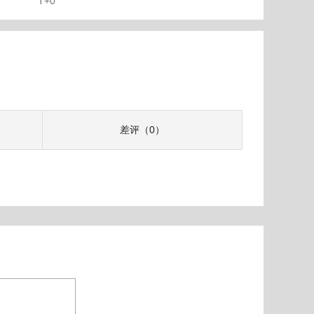
T+0
差评（0）