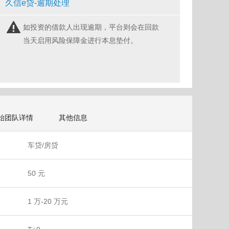
久信e贷-逾期处理
如投资的借款人出现逾期，平台则会在回款
当天启用风险保障金进行本息垫付。
始团队详情
其他信息
车贷/房贷
50 元
1 万-20 万元