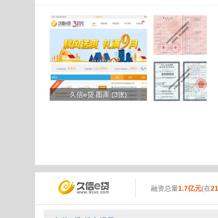
久信e贷 图库 (3张)
融资总量
1.7亿元
(在
2