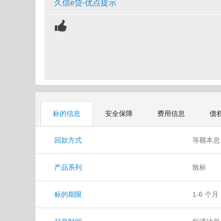
久信e贷-优点提示
标的信息
安全保障
费用信息
债
回款方式
等额本
产品系列
散标
标的期限
1-6 个月