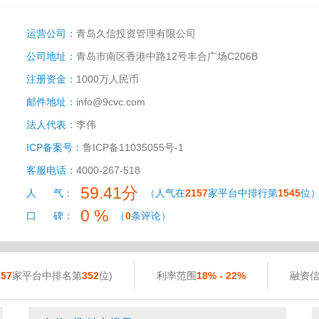
运营公司：
青岛久信投资管理有限公司
公司地址：
青岛市南区香港中路12号丰合广场C206B
注册资金：
1000万人民币
邮件地址：
info@9cvc.com
法人代表：
李伟
ICP备案号：
鲁ICP备11035055号-1
客服电话：
4000-267-518
59.41分
人 气：
（人气在
2157
家平台中排行第
1545
位
0 %
口 碑：
（
0
条评论）
157
家平台中排名第
352
位)
利率范围
18% - 22%
融资