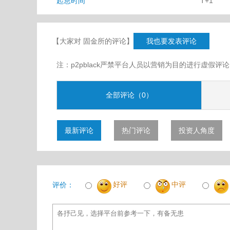
起息时间
T+1
【大家对 固金所的评论】
我也要发表评论
注：p2pblack严禁平台人员以营销为目的进行虚
全部评论（0）
最新评论
热门评论
投资人角度
好评
中评
评价：