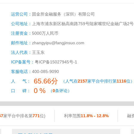
运营公司：
固金所金融服务（深圳）有限公司
公司地址：
上海市浦东新区杨高南路759号陆家嘴世纪金融广场2号
注册资金：
5000万人民币
邮件地址：
zhangyipu@fangjinsuo.com
法人代表：
王玉东
ICP备案号：
粤ICP备15027945号-1
客服电话：
400-085-9090
65.66分
人 气：
（人气在
2157
家平台中排行第
1116
位
0 %
口 碑：
（
0
条评论）
57
家平台中排名第
771
位)
利率范围
11.8% - 12.8%
融