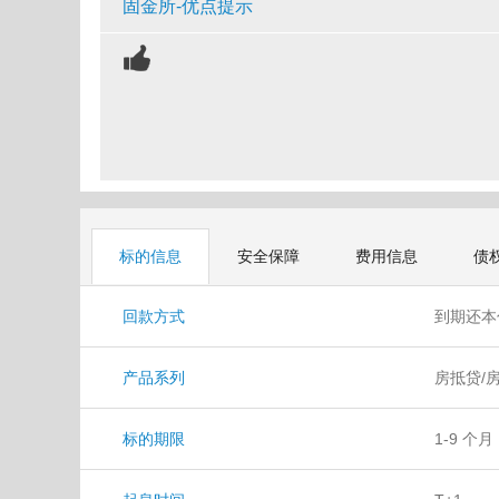
固金所-优点提示
标的信息
安全保障
费用信息
债
回款方式
到期还
产品系列
房抵贷/
标的期限
1-9 个月