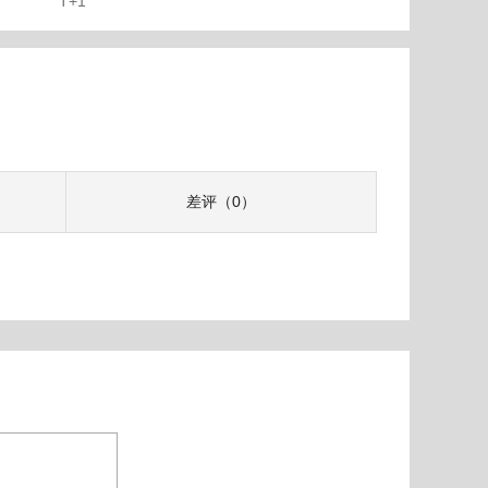
T+1
差评（0）