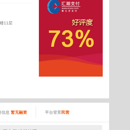
楼11层
）
资信息
暂无融资
平台背景
民营