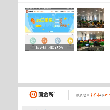
固金所 图库 (3张)
融资总量
未公布
(在
21