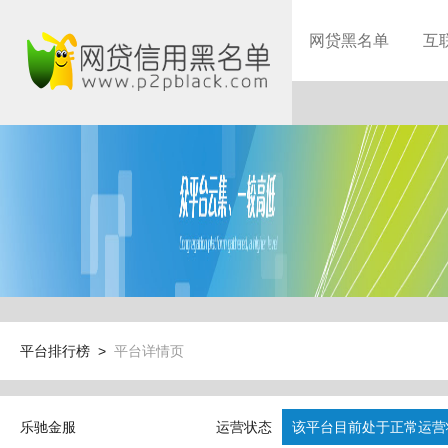
网贷黑名单
互
平台排行榜 >
平台详情页
乐驰金服
运营状态
该平台目前处于正常运营