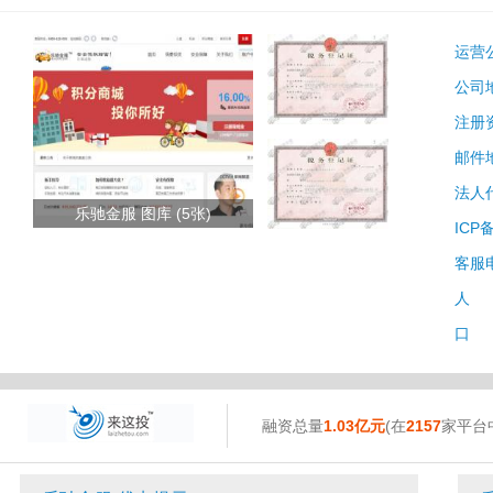
运营
公司
注册
邮件
法人
乐驰金服 图库 (5张)
ICP
客服
人 
口 
融资总量
1.03亿元
(在
2157
家平台