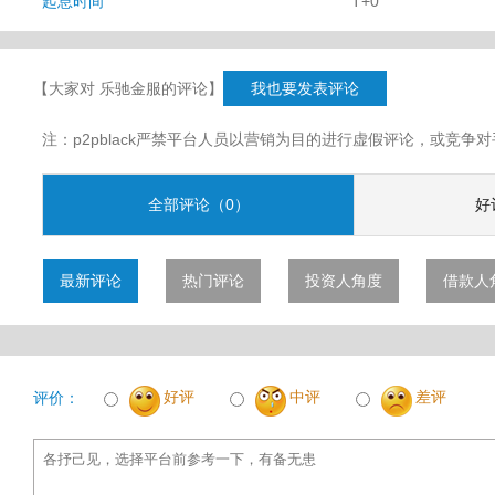
起息时间
T+0
【大家对 乐驰金服的评论】
我也要发表评论
注：p2pblack严禁平台人员以营销为目的进行虚假评论，或竞
全部评论（0）
好
最新评论
热门评论
投资人角度
借款人
好评
中评
差评
评价：