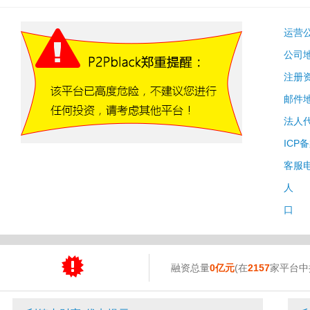
运营
公司
注册
邮件
法人
ICP
客服
人 
口 
融资总量
0亿元
(在
2157
家平台中