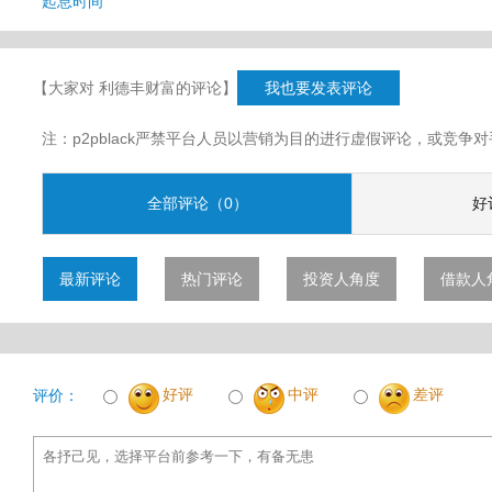
起息时间
【大家对 利德丰财富的评论】
我也要发表评论
注：p2pblack严禁平台人员以营销为目的进行虚假评论，或竞
全部评论（0）
好
最新评论
热门评论
投资人角度
借款人
好评
中评
差评
评价：