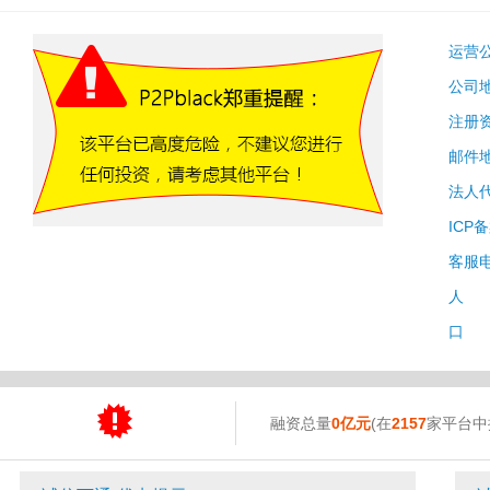
运营
公司
注册
邮件
法人
ICP
客服
人 
口 
融资总量
0亿元
(在
2157
家平台中