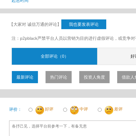
起息时间
【大家对 诚信万通的评论】
我也要发表评论
注：p2pblack严禁平台人员以营销为目的进行虚假评论，或竞
全部评论（0）
好
最新评论
热门评论
投资人角度
借款人
好评
中评
差评
评价：