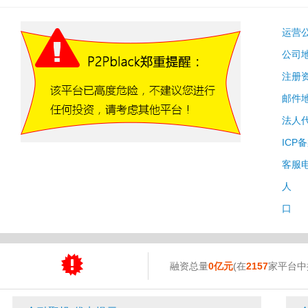
运营
公司
注册
邮件
法人
ICP
客服
人 
口 
融资总量
0亿元
(在
2157
家平台中