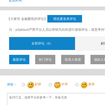
起息时间
【大家对 金融聚投的评论】
我也要发表评论
注：p2pblack严禁平台人员以营销为目的进行虚假评论，或竞
全部评论（0）
好
最新评论
热门评论
投资人角度
借款人
好评
中评
差评
评价：