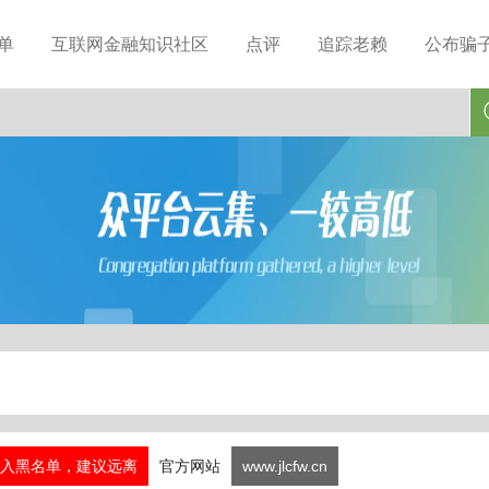
单
互联网金融知识社区
点评
追踪老赖
公布骗
入黑名单，建议远离
官方网站
www.jlcfw.cn