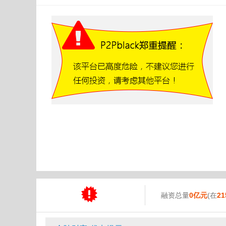
融资总量
0亿元
(在
21