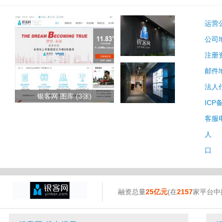
运营
公司
注册
邮件
法人
银客网 图库 (3张)
ICP
客服
人 
口 
融资总量
25亿元
(在
2157
家平台中