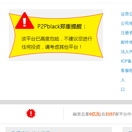
运营
公司
注册
邮件
法人
ICP
客服
人 
口 
融资总量
0亿元
(在
2157
家平台中