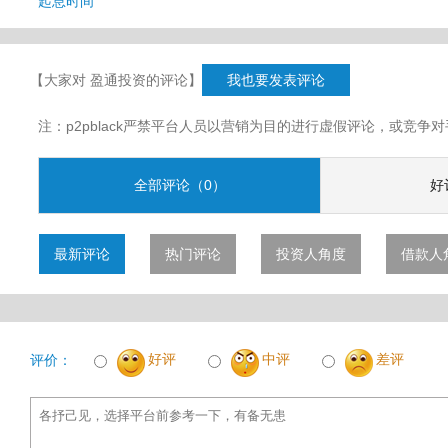
起息时间
【大家对 盈通投资的评论】
我也要发表评论
注：p2pblack严禁平台人员以营销为目的进行虚假评论，或竞
全部评论（0）
好
最新评论
热门评论
投资人角度
借款人
好评
中评
差评
评价：