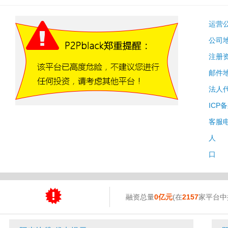
运营
公司
注册
邮件
法人
ICP
客服
人 
口 
融资总量
0亿元
(在
2157
家平台中