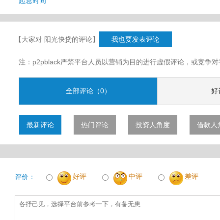
起息时间
【大家对 阳光快贷的评论】
我也要发表评论
注：p2pblack严禁平台人员以营销为目的进行虚假评论，或竞
全部评论（0）
好
最新评论
热门评论
投资人角度
借款人
好评
中评
差评
评价：