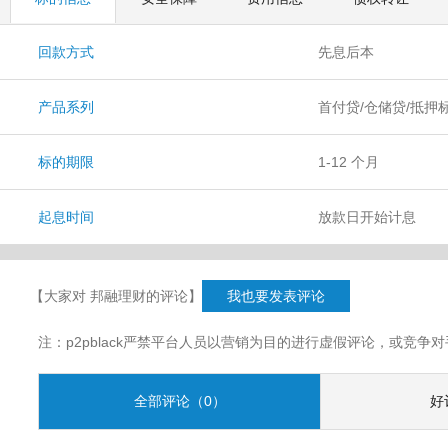
回款方式
先息后本
产品系列
首付贷/仓储贷/抵押
标的期限
1-12 个月
起息时间
放款日开始计息
【大家对 邦融理财的评论】
我也要发表评论
注：p2pblack严禁平台人员以营销为目的进行虚假评论，或竞
全部评论（0）
好