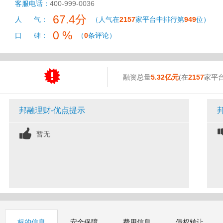
客服电话：
400-999-0036
67.4分
人 气：
（人气在
2157
家平台中排行第
949
位）
0 %
口 碑：
（
0
条评论）
融资总量
5.32亿元
(在
2157
家平
邦融理财-优点提示
暂无
标的信息
安全保障
费用信息
债权转让