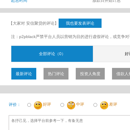
起息时间
放款日开始计息
【大家对 安信聚贷的评论】
我也要发表评论
注：p2pblack严禁平台人员以营销为目的进行虚假评论，或竞
全部评论（0）
好
最新评论
热门评论
投资人角度
借款人
好评
中评
差评
评价：