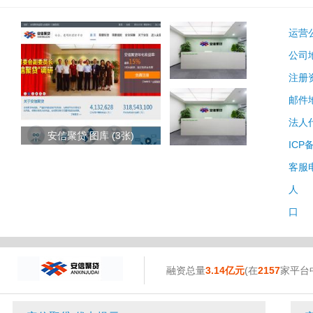
运营
公司
注册
邮件
法人
安信聚贷 图库 (3张)
ICP
客服
人 
口 
融资总量
3.14亿元
(在
2157
家平台