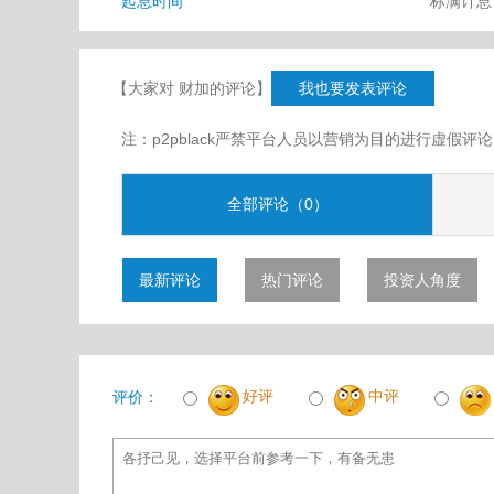
起息时间
标满计
【大家对 财加的评论】
我也要发表评论
注：p2pblack严禁平台人员以营销为目的进行虚
全部评论（0）
最新评论
热门评论
投资人角度
好评
中评
评价：