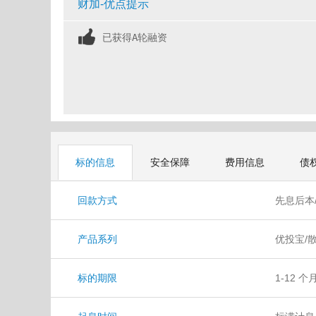
财加-优点提示
已获得A轮融资
标的信息
安全保障
费用信息
债
回款方式
先息后本
产品系列
优投宝/
标的期限
1-12 个