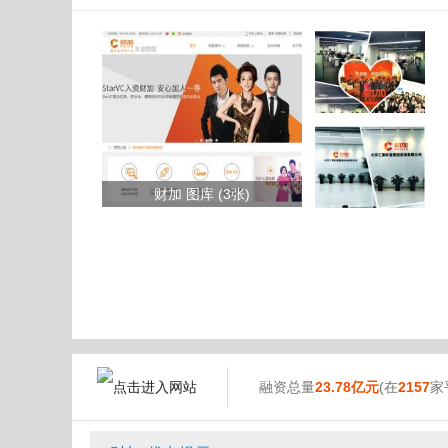
财加 图库 (3张)
融资总量
23.78亿元
(在
2157
家