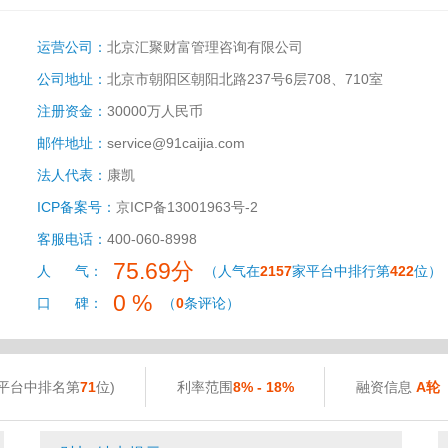
运营公司：
北京汇聚财富管理咨询有限公司
公司地址：
北京市朝阳区朝阳北路237号6层708、710室
注册资金：
30000万人民币
邮件地址：
service@91caijia.com
法人代表：
康凯
ICP备案号：
京ICP备13001963号-2
客服电话：
400-060-8998
75.69分
人 气：
（人气在
2157
家平台中排行第
422
位）
0 %
口 碑：
（
0
条评论）
平台中排名第
71
位)
利率范围
8% - 18%
融资信息
A轮