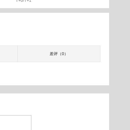
T+0/T+1
差评（0）