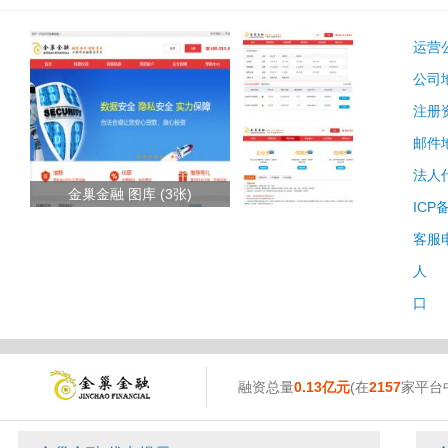
运营
公司
注册
邮件
法人
金巢金融 图库 (3张)
ICP
客服
人 
口 
融资总量
0.13亿元
(在
2157
家平台