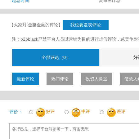
起息时间
复审后计息
【大家对 金巢金融的评论】
我也要发表评论
注：p2pblack严禁平台人员以营销为目的进行虚假评论，或竞
全部评论（0）
好
最新评论
热门评论
投资人角度
借款人
好评
中评
差评
评价：