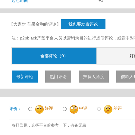
起息时间
T+1
【大家对 芒果金融的评论】
我也要发表评论
注：p2pblack严禁平台人员以营销为目的进行虚假评论，或竞
全部评论（0）
好
最新评论
热门评论
投资人角度
借款人
好评
中评
差评
评价：