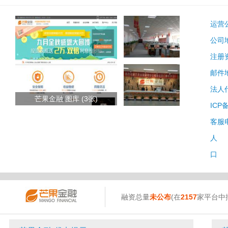
运营
公司
注册
邮件
法人
芒果金融 图库 (3张)
ICP
客服
人 
口 
融资总量
未公布
(在
2157
家平台中