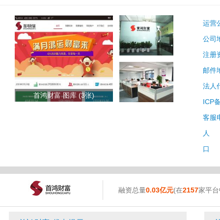
运营
公司
注册
邮件
法人
首鸿财富 图库 (3张)
ICP
客服
人 
口 
融资总量
0.03亿元
(在
2157
家平台