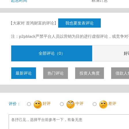
起息时间
标满计息
【大家对 首鸿财富的评论】
我也要发表评论
注：p2pblack严禁平台人员以营销为目的进行虚假评论，或竞
全部评论（0）
好
最新评论
热门评论
投资人角度
借款人
好评
中评
差评
评价：