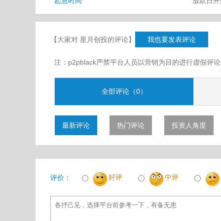
起息时间
放款日
【大家对 星月创投的评论】
我也要发表评论
注：p2pblack严禁平台人员以营销为目的进行虚
全部评论（0）
最新评论
热门评论
投资人角度
好评
中评
评价：