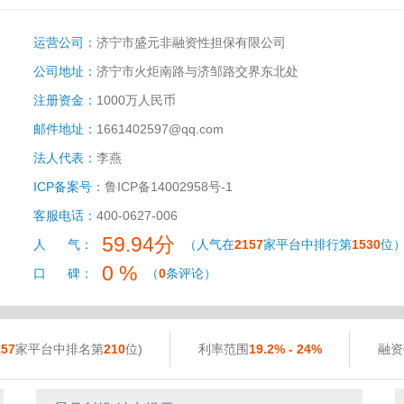
运营公司：
济宁市盛元非融资性担保有限公司
公司地址：
济宁市火炬南路与济邹路交界东北处
注册资金：
1000万人民币
邮件地址：
1661402597@qq.com
法人代表：
李燕
ICP备案号：
鲁ICP备14002958号-1
客服电话：
400-0627-006
59.94分
人 气：
（人气在
2157
家平台中排行第
1530
位
0 %
口 碑：
（
0
条评论）
157
家平台中排名第
210
位)
利率范围
19.2% - 24%
融