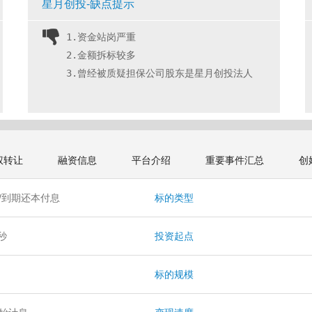
星月创投-缺点提示
1.资金站岗严重
2.金额拆标较多
3.曾经被质疑担保公司股东是星月创投法人 
权转让
融资信息
平台介绍
重要事件汇总
创
/到期还本付息
标的类型
/秒
投资起点
标的规模