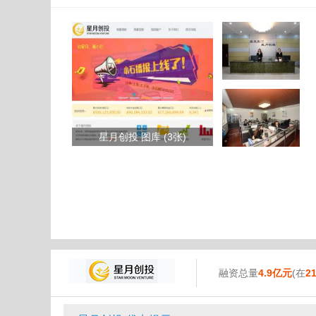
星月创投 图库 (3张)
融资总量
4.9亿元
(在
2