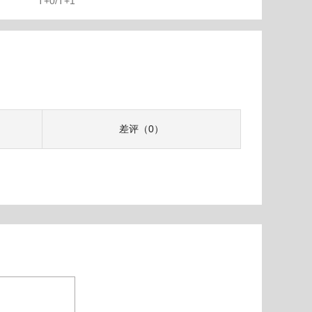
T+0/T+1
差评（0）