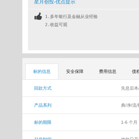
星月创投-优点提示
1.多年银行及金融从业经验
2.收益可观
标的信息
安全保障
费用信息
债
回款方式
先息后本
产品系列
典/净/流
标的期限
1-6 个月