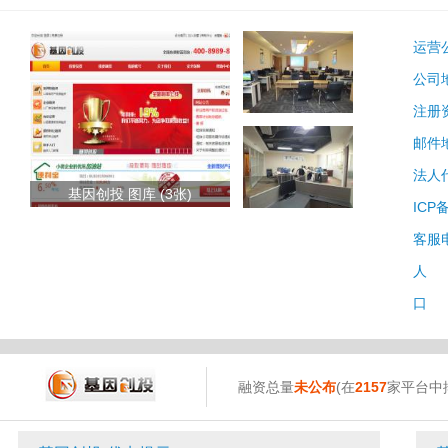
运营
公司
注册
邮件
法人
基因创投 图库 (3张)
ICP
客服
人 
口 
融资总量
未公布
(在
2157
家平台中