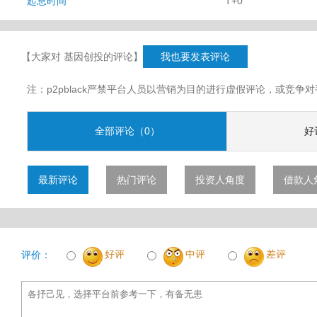
起息时间
T+0
【大家对 基因创投的评论】
我也要发表评论
注：p2pblack严禁平台人员以营销为目的进行虚假评论，或竞
全部评论（0）
好
最新评论
热门评论
投资人角度
借款人
好评
中评
差评
评价：