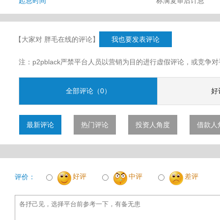
起息时间
标满复审后计息
【大家对 胖毛在线的评论】
我也要发表评论
注：p2pblack严禁平台人员以营销为目的进行虚假评论，或竞
全部评论（0）
好
最新评论
热门评论
投资人角度
借款人
好评
中评
差评
评价：