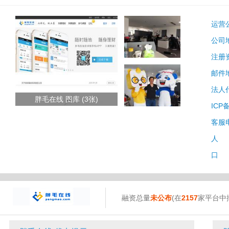
运营
公司
注册
邮件
法人
胖毛在线 图库 (3张)
ICP
客服
人 
口 
融资总量
未公布
(在
2157
家平台中