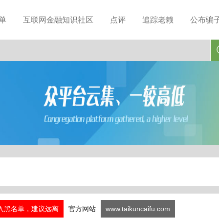
单
互联网金融知识社区
点评
追踪老赖
公布骗
入黑名单，建议远离
官方网站
www.taikuncaifu.com