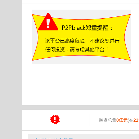
融资总量
0亿元
(在
21