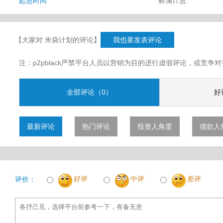
起息时间
标满计息
【大家对 米袋计划的评论】
我也要发表评论
注：p2pblack严禁平台人员以营销为目的进行虚假评论，或竞
全部评论（0）
好
最新评论
热门评论
投资人角度
借款人
好评
中评
差评
评价：