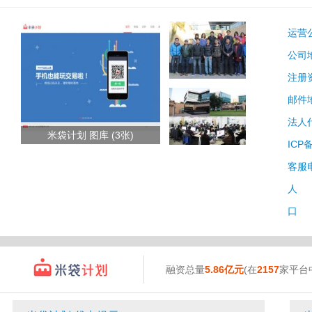
运营
公司
注册
邮件
法人
米袋计划 图库 (3张)
ICP
客服
人 
口 
融资总量
5.86亿元
(在
2157
家平台